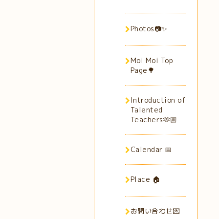
Photos📷✨
Moi Moi Top
Page🌳
Introduction of
Talented
Teachers🫶🏼
Calendar 📅
Place 🏠
お問い合わせ💌