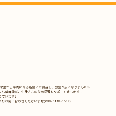
真栄里から平得にある店舗にお引越し、教室が広くなりました✨
ークな講師陣が、生徒さんの英語学習をサポート致します！
めています♩
問い合わせくださいませ(080-3118-5657)