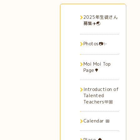
2025年生徒さん
募集✈️🌏
Photos📷✨
Moi Moi Top
Page🌳
Introduction of
Talented
Teachers🫶🏼
Calendar 📅
Place 🏠