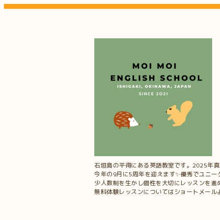
石垣島の平得にある英語教室です。2025年
今年の9月に5周年を迎えます✨優秀でユニ
少人数制を生かし個性を大切にレッスンを進
無料体験レッスンについてはショートメールよりお