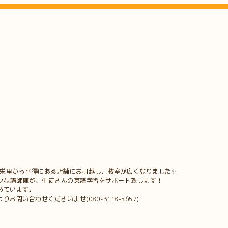
真栄里から平得にある店舗にお引越し、教室が広くなりました✨
ークな講師陣が、生徒さんの英語学習をサポート致します！
めています♩
問い合わせくださいませ(080-3118-5657)