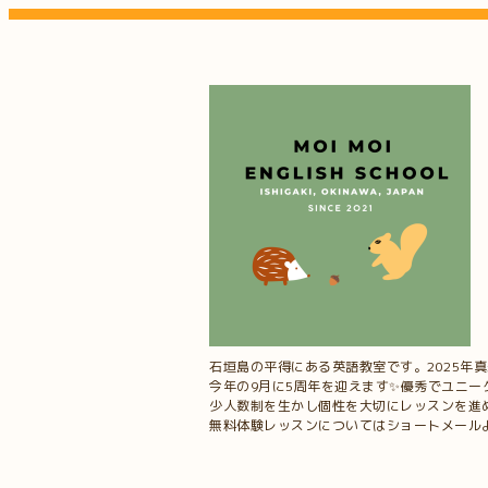
石垣島の平得にある英語教室です。2025年
今年の9月に5周年を迎えます✨優秀でユニ
少人数制を生かし個性を大切にレッスンを進
無料体験レッスンについてはショートメールよりお