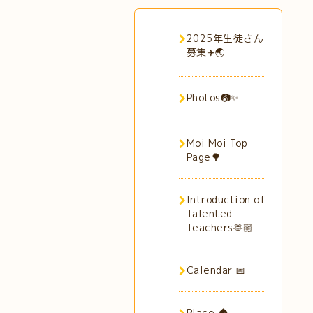
2025年生徒さん
募集✈️🌏
Photos📷✨
Moi Moi Top
Page🌳
Introduction of
Talented
Teachers🫶🏼
Calendar 📅
Place 🏠